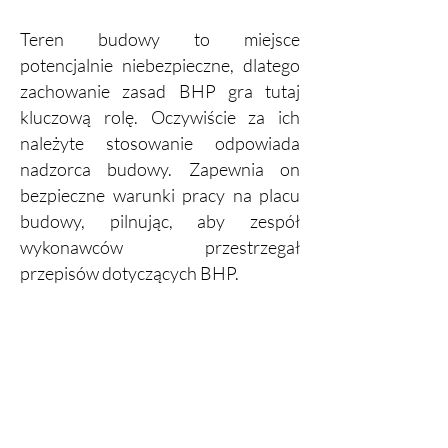
Teren budowy to miejsce
potencjalnie niebezpieczne, dlatego
zachowanie zasad BHP gra tutaj
kluczową rolę. Oczywiście za ich
należyte stosowanie odpowiada
nadzorca budowy. Zapewnia on
bezpieczne warunki pracy na placu
budowy, pilnując, aby zespół
wykonawców przestrzegał
przepisów dotyczących BHP.
Kierownik budowy z ProInwestor
Warszawa bardzo często pełni rolę
pośrednika między różnymi
zespołami, klientem, inżynierami,
architektami i innymi